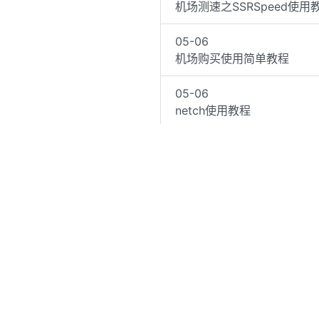
机场测速之SSRSpeed使用
05-06
机场购买使用简单教程
05-06
netch使用教程
05-06
Shadowrocket小火箭使
05-06
Android—Clash Meta for
05-06
2020 ss/ssr/v2ray/trojan
1
…
9
10
11
12
13