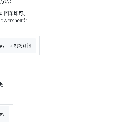
d方法：
d 回车即可。
wershell窗口
py
 -u 机场订阅
夹
py