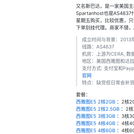
又名斯巴达，是一家美国主
Spartanhost也是
星期五购买，比较优惠，只
下单别挂代理。商家不错，
成立时间与背景：2013
线路：AS4837
机房：上游为CERA, 数
地区：美国西雅图和达
支付方式: 支付宝和Pay
官网
特点：缺货但日常会补
套餐：
西雅图E5 2核2GB
：2核2G
西雅图E5 2核2.5GB
：2核2
西雅图E5 3核3GB
：3核3G
西雅图E5 4核4GB
：4核4G
西雅图E5 4核6GB
：4核6G