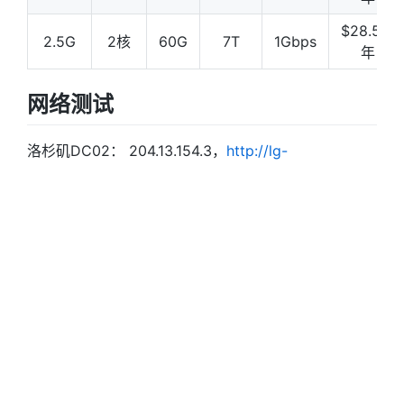
$28.55/
2.5G
2核
60G
7T
1Gbps
年
网络测试
洛杉矶DC02： 204.13.154.3，
http://lg-
lax02.racknerd.com/1000MB.test
洛杉矶DC05： 5.181.135.8，
http://lg-
lax05.racknerd.com/1000MB.test
圣何塞： 192.210.207.88，
http://lg-
sj.racknerd.com/1000MB.test
西雅图： 192.3.253.2，
http://lg-
sea.racknerd.com/1000MB.test
新泽西： 192.3.165.30，
http://lg-
nj.racknerd.com/1000MB.test