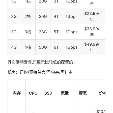
1G
1核
20G
3T
1Gbps
年
买
$23.99/
购
2G
2核
30G
4T
1Gbps
年
买
$33.99/
购
3G
3核
38G
5T
1Gbps
年
买
$49.99/
购
4G
4核
50G
6T
1Gbps
年
买
其它活动套餐,只展示比较低的配置的：
机房：纽约/亚特兰大/圣何塞/阿什本
内存
CPU
SSD
流量
带宽
价格
$10.18/