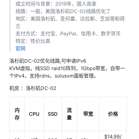
成立时间与背景：2019年，国人商家
线路：一般，美国洛杉矶DC-02线路优化了
地区：美国洛杉矶、圣何塞、达拉斯、芝加哥和荷
兰
支付方式：支付宝、PayPal、信用卡、数字货币
特定：性价比高
官网
洛杉矶DC-02优化线路,可申请IPv6
KVM虚拟，纯SSD raid10阵列，1Gbps带宽，自带一
个IPv4，支持rdns，solusvm面板管理。
机房 ：洛杉矶DC-02
购
内
流
买
CPU
SSD
带宽
价格
存
量
链
接
$14.99/
购