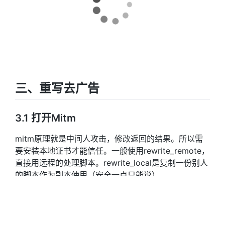
三、重写去广告
3.1 打开Mitm
mitm原理就是中间人攻击，修改返回的结果。所以需
要安装本地证书才能信任。一般使用rewrite_remote，
直接用远程的处理脚本。rewrite_local是复制一份别人
的脚本作为副本使用（安全一点只能说）。
右下角点击小风车–Mitm部分：点击生成证书–点击生成证书–
然后点击配置证书–点击弹窗的确定（注意默认浏览器需要是
safari，如果不是百度下更换回来）–设置页面会都一个已下载
描述文件–点击他然后点击【安装】