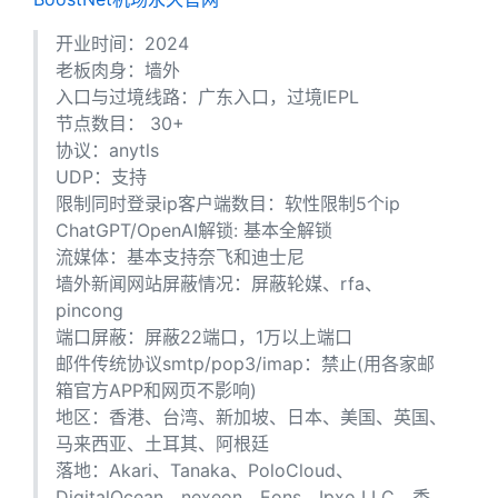
开业时间：2024
老板肉身：墙外
入口与过境线路：广东入口，过境IEPL
节点数目： 30+
协议：anytls
UDP：支持
限制同时登录ip客户端数目：软性限制5个ip
ChatGPT/OpenAI解锁: 基本全解锁
流媒体：基本支持奈飞和迪士尼
墙外新闻网站屏蔽情况：屏蔽轮媒、rfa、
pincong
端口屏蔽：屏蔽22端口，1万以上端口
邮件传统协议smtp/pop3/imap：禁止(用各家邮
箱官方APP和网页不影响)
地区：香港、台湾、新加坡、日本、美国、英国、
马来西亚、土耳其、阿根廷
落地：Akari、Tanaka、PoloCloud、
DigitalOcean、nexeon、Eons、Ipxo LLC、香