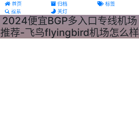
首页
归档
标签
机场推荐
搜索
关灯
2024便宜BGP多入口专线机场
推荐-飞鸟flyingbird机场怎么样